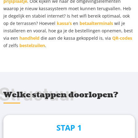
prijsplaatje
. Ook kijken we naar de omgevingselementen
waarop je nieuw kassasysteem moet kunnen terugvallen. Heb
je degelijk en stabiel internet? Is het wifi bereik optimaal, ook
op de terrassen? Hoeveel
kassa’s
en
betaalterminals
wil je
installeren en vooral, hoe ga je de bestellingen opnemen, best
via een
handheld
die aan de kassa gekoppeld is, via
QR-codes
of zelfs
bestelzuilen
.
Structuur
Welke stappen doorlopen?
STAP 1