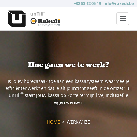
+32 53 42 05 19
info@rakedi.be
Hoe gaan we te werk?
Is jouw horecazaak toe aan een kassasysteem waarmee je
efficiënter werkt en dat je altijd inzicht geeft in de omzet? Bij
®
unTill
staat jouw kassa op korte termijn live, inclusief je
eigen wensen.
HOME
WERKWIJZE