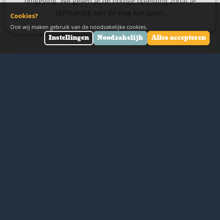
omgeving. We geven je de nodige opleiding zodat je
zelfstandig aan de slag kan gaan.
Cookies?
Ook wij maken gebruik van de noodzakelijke cookies.
Instellingen
Noodzakelijk
Alles accepteren
STAP 6
Implementatie
De installatie verhuist nu naar jouw zaak en we
zorgen er voor dat alles piekfijn geïnstalleerd wordt.
Alles komt te staan waar afgesproken en in lijn met de
dagelijkse gang van zaken.