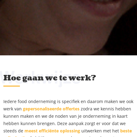
Werkwijze
Hoe gaan we te werk?
Iedere food onderneming is specifiek en daarom maken we ook
werk van
gepersonaliseerde offertes
zodra we kennis hebben
kunnen maken en we de noden van je onderneming in kaart
hebben kunnen brengen. Deze aanpak zorgt er voor dat we
steeds de
meest efficiënte oplossing
uitwerken met het
beste